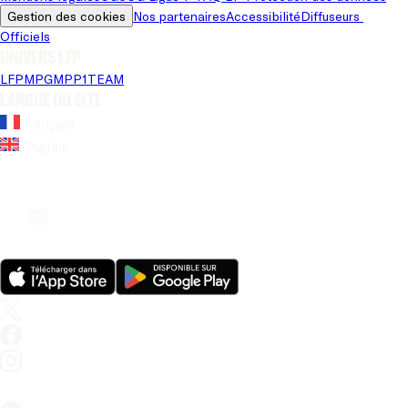
Gestion des cookies
Nos partenaires
Accessibilité
Diffuseurs 
Officiels
Univers LFP
LFP
MPG
MPP
1TEAM
Langue du site
Français
Anglais