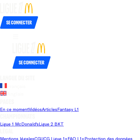
Se connecter
Se connecter
Langue du site
Français
Anglais
Pages
En ce moment
Vidéos
Articles
Fantasy L1
Championnats
Ligue 1 McDonald's
Ligue 2 BKT
Légal
Mentions légales
CGU
CG Ligue 1+
FAQ L1+
Protection des données