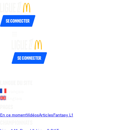
Se connecter
Se connecter
Langue du site
Français
Anglais
Pages
En ce moment
Vidéos
Articles
Fantasy L1
Championnats