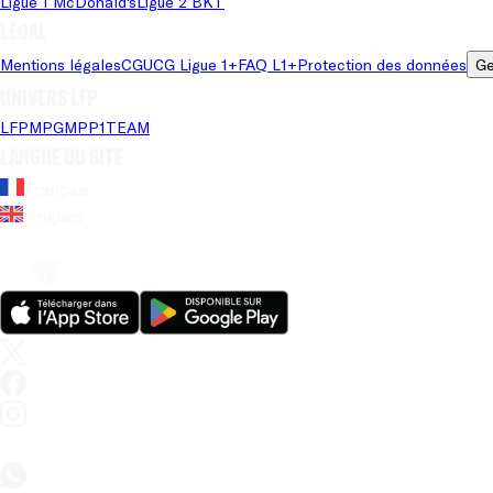
Ligue 1 McDonald's
Ligue 2 BKT
Légal
Mentions légales
CGU
CG Ligue 1+
FAQ L1+
Protection des données
Ge
Univers LFP
LFP
MPG
MPP
1TEAM
Langue du site
Français
Anglais