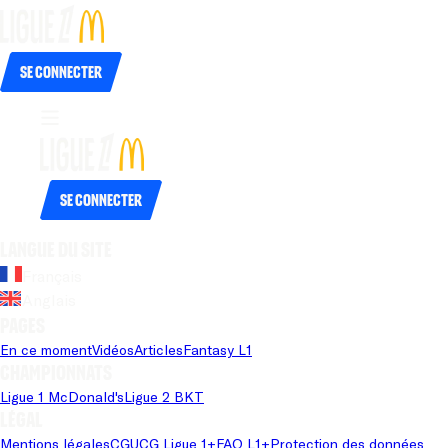
Se connecter
Se connecter
Langue du site
Français
Anglais
Pages
En ce moment
Vidéos
Articles
Fantasy L1
Championnats
Ligue 1 McDonald's
Ligue 2 BKT
Légal
Mentions légales
CGU
CG Ligue 1+
FAQ L1+
Protection des données