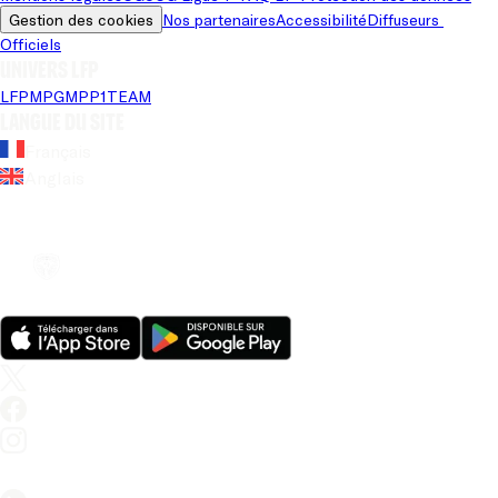
Gestion des cookies
Nos partenaires
Accessibilité
Diffuseurs 
Officiels
Univers LFP
LFP
MPG
MPP
1TEAM
Langue du site
Français
Anglais