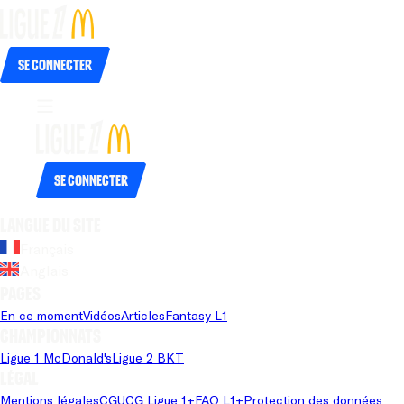
Se connecter
Se connecter
Langue du site
Français
Anglais
Pages
En ce moment
Vidéos
Articles
Fantasy L1
Championnats
Ligue 1 McDonald's
Ligue 2 BKT
Légal
Mentions légales
CGU
CG Ligue 1+
FAQ L1+
Protection des données