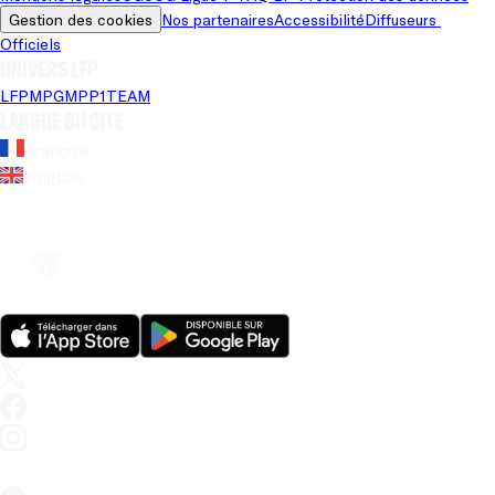
Gestion des cookies
Nos partenaires
Accessibilité
Diffuseurs 
Officiels
Univers LFP
LFP
MPG
MPP
1TEAM
Langue du site
Français
Anglais