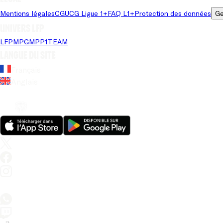
Mentions légales
CGU
CG Ligue 1+
FAQ L1+
Protection des données
Ge
Univers LFP
LFP
MPG
MPP
1TEAM
Langue du site
Français
Anglais