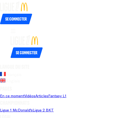
Se connecter
Se connecter
Langue du site
Français
Anglais
Pages
En ce moment
Vidéos
Articles
Fantasy L1
Championnats
Ligue 1 McDonald's
Ligue 2 BKT
Légal