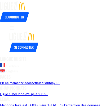
Se connecter
Se connecter
Langue du site
Français
Anglais
Pages
En ce moment
Vidéos
Articles
Fantasy L1
Championnats
Ligue 1 McDonald's
Ligue 2 BKT
Légal
Mentions légales
CGU
CG Ligue 1+
FAQ L1+
Protection des données