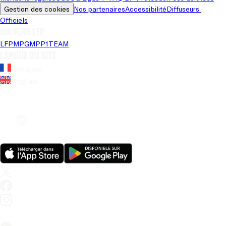
Gestion des cookies
Nos partenaires
Accessibilité
Diffuseurs 
Officiels
Univers LFP
LFP
MPG
MPP
1TEAM
Langue du site
Français
Anglais