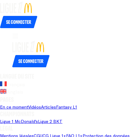
Se connecter
Se connecter
Langue du site
Français
Anglais
Pages
En ce moment
Vidéos
Articles
Fantasy L1
Championnats
Ligue 1 McDonald's
Ligue 2 BKT
Légal
Mentions légales
CGU
CG Ligue 1+
FAQ L1+
Protection des données