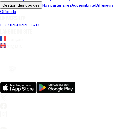
Gestion des cookies
Nos partenaires
Accessibilité
Diffuseurs 
Officiels
Univers LFP
LFP
MPG
MPP
1TEAM
Langue du site
Français
Anglais