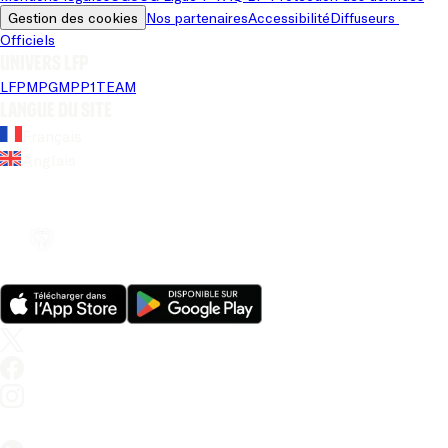
Gestion des cookies
Nos partenaires
Accessibilité
Diffuseurs 
Officiels
Univers LFP
LFP
MPG
MPP
1TEAM
Langue du site
Français
Anglais