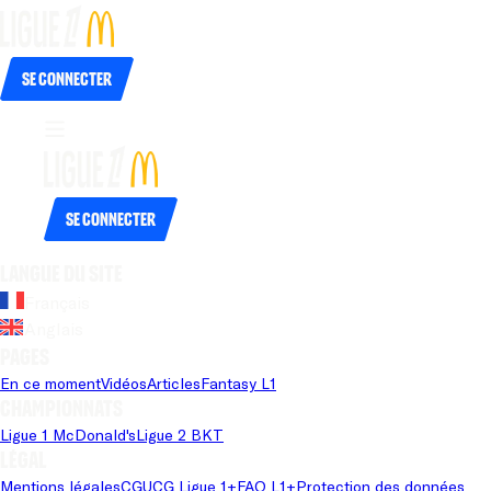
Se connecter
Se connecter
Langue du site
Français
Anglais
Pages
En ce moment
Vidéos
Articles
Fantasy L1
Championnats
Ligue 1 McDonald's
Ligue 2 BKT
Légal
Mentions légales
CGU
CG Ligue 1+
FAQ L1+
Protection des données