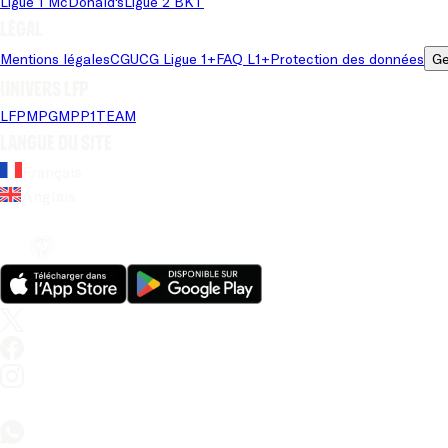
Ligue 1 McDonald's
Ligue 2 BKT
Légal
Mentions légales
CGU
CG Ligue 1+
FAQ L1+
Protection des données
Ge
Univers LFP
LFP
MPG
MPP
1TEAM
Langue du site
Français
Anglais