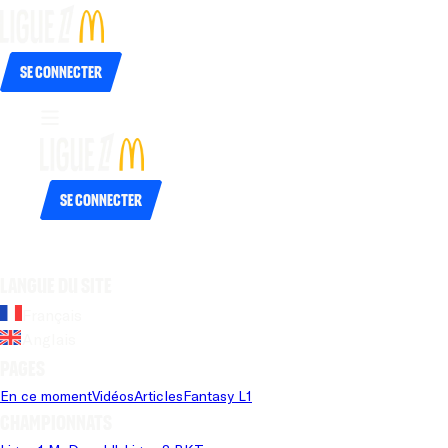
Se connecter
Se connecter
Langue du site
Français
Anglais
Pages
En ce moment
Vidéos
Articles
Fantasy L1
Championnats