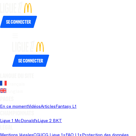
Se connecter
Se connecter
Langue du site
Français
Anglais
Pages
En ce moment
Vidéos
Articles
Fantasy L1
Championnats
Ligue 1 McDonald's
Ligue 2 BKT
Légal
Mentions légales
CGU
CG Ligue 1+
FAQ L1+
Protection des données