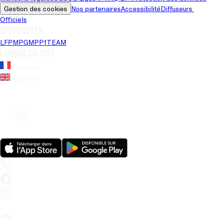
Gestion des cookies
Nos partenaires
Accessibilité
Diffuseurs 
Officiels
Univers LFP
LFP
MPG
MPP
1TEAM
Langue du site
Français
Anglais