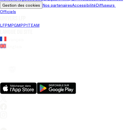
Gestion des cookies
Nos partenaires
Accessibilité
Diffuseurs 
Officiels
Univers LFP
LFP
MPG
MPP
1TEAM
Langue du site
Français
Anglais