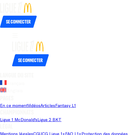
Se connecter
Se connecter
Langue du site
Français
Anglais
Pages
En ce moment
Vidéos
Articles
Fantasy L1
Championnats
Ligue 1 McDonald's
Ligue 2 BKT
Légal
Mentions légales
CGU
CG Ligue 1+
FAQ L1+
Protection des données