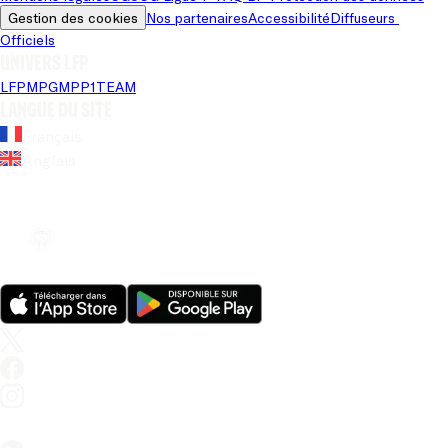
Gestion des cookies
Nos partenaires
Accessibilité
Diffuseurs 
Officiels
Univers LFP
LFP
MPG
MPP
1TEAM
Langue du site
Français
Anglais