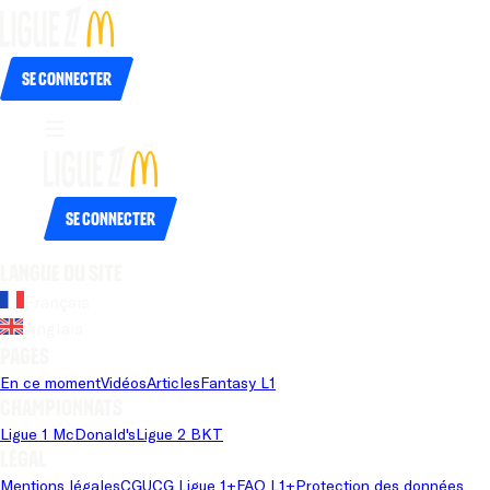
Se connecter
Se connecter
Langue du site
Français
Anglais
Pages
En ce moment
Vidéos
Articles
Fantasy L1
Championnats
Ligue 1 McDonald's
Ligue 2 BKT
Légal
Mentions légales
CGU
CG Ligue 1+
FAQ L1+
Protection des données