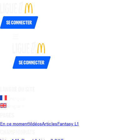
Se connecter
Se connecter
Langue du site
Français
Anglais
Pages
En ce moment
Vidéos
Articles
Fantasy L1
Championnats