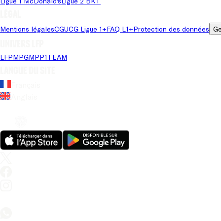
Ligue 1 McDonald's
Ligue 2 BKT
Légal
Mentions légales
CGU
CG Ligue 1+
FAQ L1+
Protection des données
Ge
Univers LFP
LFP
MPG
MPP
1TEAM
Langue du site
Français
Anglais