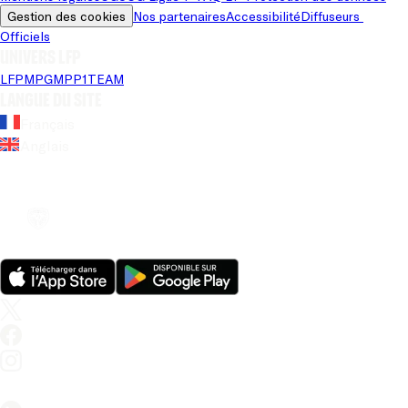
Gestion des cookies
Nos partenaires
Accessibilité
Diffuseurs 
Officiels
Univers LFP
LFP
MPG
MPP
1TEAM
Langue du site
Français
Anglais