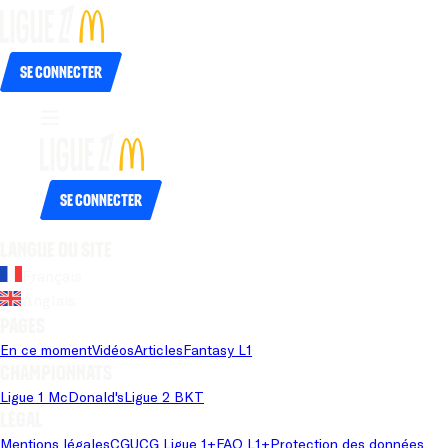
Se connecter
Se connecter
Langue du site
Français
Anglais
Pages
En ce moment
Vidéos
Articles
Fantasy L1
Championnats
Ligue 1 McDonald's
Ligue 2 BKT
Légal
Mentions légales
CGU
CG Ligue 1+
FAQ L1+
Protection des données