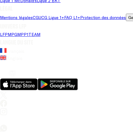
Ligue 1 McDonald's
Ligue 2 BKT
Légal
Mentions légales
CGU
CG Ligue 1+
FAQ L1+
Protection des données
Ge
Univers LFP
LFP
MPG
MPP
1TEAM
Langue du site
Français
Anglais