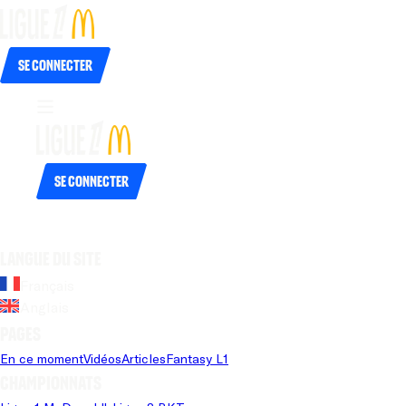
Se connecter
Se connecter
Langue du site
Français
Anglais
Pages
En ce moment
Vidéos
Articles
Fantasy L1
Championnats