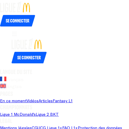
Se connecter
Se connecter
Langue du site
Français
Anglais
Pages
En ce moment
Vidéos
Articles
Fantasy L1
Championnats
Ligue 1 McDonald's
Ligue 2 BKT
Légal
Mentions légales
CGU
CG Ligue 1+
FAQ L1+
Protection des données