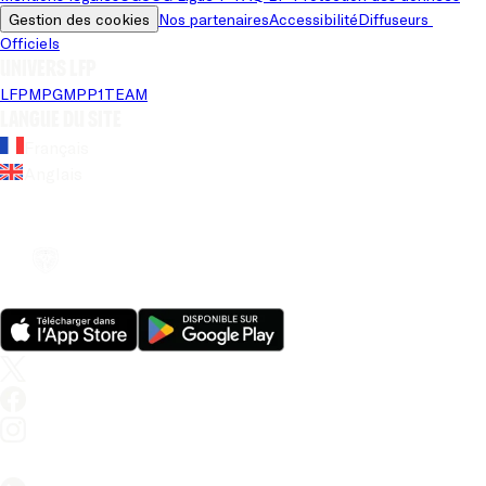
Gestion des cookies
Nos partenaires
Accessibilité
Diffuseurs 
Officiels
Univers LFP
LFP
MPG
MPP
1TEAM
Langue du site
Français
Anglais