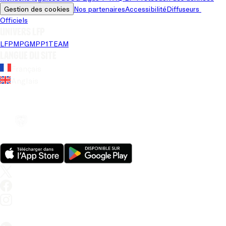
Gestion des cookies
Nos partenaires
Accessibilité
Diffuseurs 
Officiels
Univers LFP
LFP
MPG
MPP
1TEAM
Langue du site
Français
Anglais