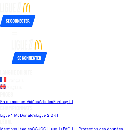
Se connecter
Se connecter
Langue du site
Français
Anglais
Pages
En ce moment
Vidéos
Articles
Fantasy L1
Championnats
Ligue 1 McDonald's
Ligue 2 BKT
Légal
Mentions légales
CGU
CG Ligue 1+
FAQ L1+
Protection des données