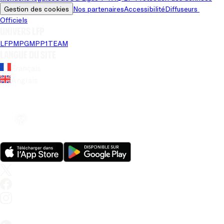
Gestion des cookies
Nos partenaires
Accessibilité
Diffuseurs 
Officiels
Univers LFP
LFP
MPG
MPP
1TEAM
Langue du site
Français
Anglais