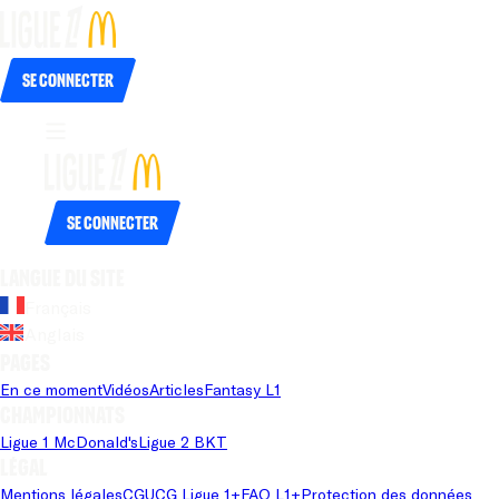
Se connecter
Se connecter
Langue du site
Français
Anglais
Pages
En ce moment
Vidéos
Articles
Fantasy L1
Championnats
Ligue 1 McDonald's
Ligue 2 BKT
Légal
Mentions légales
CGU
CG Ligue 1+
FAQ L1+
Protection des données