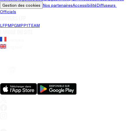
Gestion des cookies
Nos partenaires
Accessibilité
Diffuseurs 
Officiels
Univers LFP
LFP
MPG
MPP
1TEAM
Langue du site
Français
Anglais