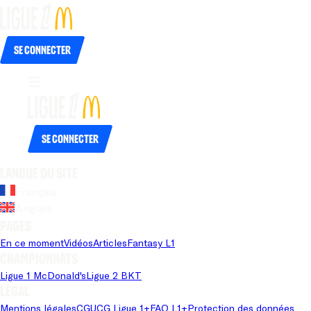
Se connecter
Se connecter
Langue du site
Français
Anglais
Pages
En ce moment
Vidéos
Articles
Fantasy L1
Championnats
Ligue 1 McDonald's
Ligue 2 BKT
Légal
Mentions légales
CGU
CG Ligue 1+
FAQ L1+
Protection des données