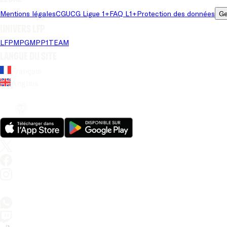
Mentions légales
CGU
CG Ligue 1+
FAQ L1+
Protection des données
Ge
Univers LFP
LFP
MPG
MPP
1TEAM
Langue du site
Français
Anglais