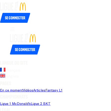
Se connecter
Se connecter
Langue du site
Français
Anglais
Pages
En ce moment
Vidéos
Articles
Fantasy L1
Championnats
Ligue 1 McDonald's
Ligue 2 BKT
Légal