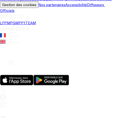
Gestion des cookies
Nos partenaires
Accessibilité
Diffuseurs 
Officiels
Univers LFP
LFP
MPG
MPP
1TEAM
Langue du site
Français
Anglais