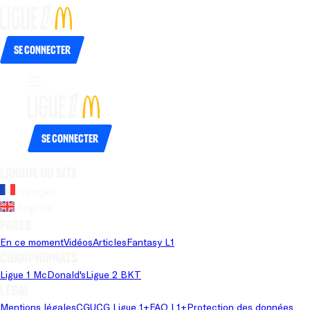
Se connecter
Se connecter
Langue du site
Français
Anglais
Pages
En ce moment
Vidéos
Articles
Fantasy L1
Championnats
Ligue 1 McDonald's
Ligue 2 BKT
Légal
Mentions légales
CGU
CG Ligue 1+
FAQ L1+
Protection des données