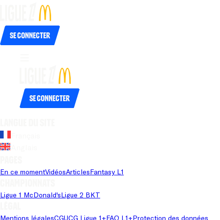
Se connecter
Se connecter
Langue du site
Français
Anglais
Pages
En ce moment
Vidéos
Articles
Fantasy L1
Championnats
Ligue 1 McDonald's
Ligue 2 BKT
Légal
Mentions légales
CGU
CG Ligue 1+
FAQ L1+
Protection des données