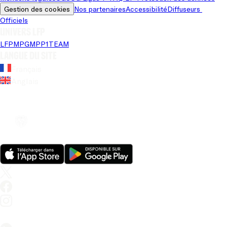
Gestion des cookies
Nos partenaires
Accessibilité
Diffuseurs 
Officiels
Univers LFP
LFP
MPG
MPP
1TEAM
Langue du site
Français
Anglais