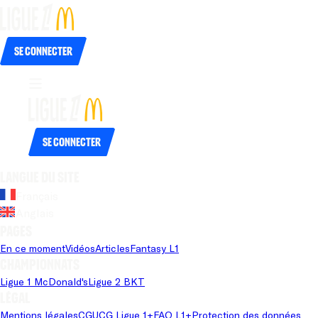
Se connecter
Se connecter
Langue du site
Français
Anglais
Pages
En ce moment
Vidéos
Articles
Fantasy L1
Championnats
Ligue 1 McDonald's
Ligue 2 BKT
Légal
Mentions légales
CGU
CG Ligue 1+
FAQ L1+
Protection des données