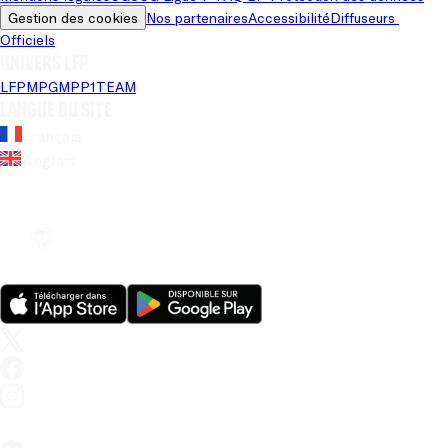
Gestion des cookies
Nos partenaires
Accessibilité
Diffuseurs 
Officiels
Univers LFP
LFP
MPG
MPP
1TEAM
Langue du site
Français
Anglais