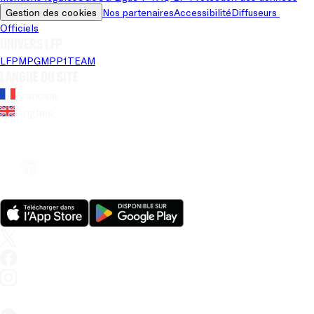
Gestion des cookies
Nos partenaires
Accessibilité
Diffuseurs 
Officiels
Univers LFP
LFP
MPG
MPP
1TEAM
Langue du site
Français
Anglais