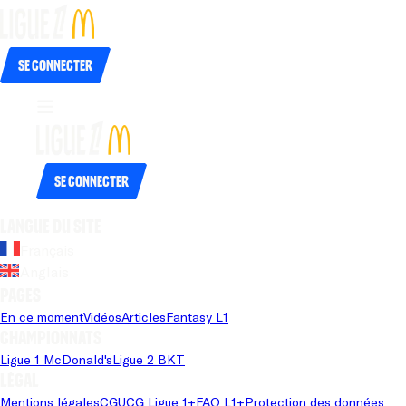
Se connecter
Se connecter
Langue du site
Français
Anglais
Pages
En ce moment
Vidéos
Articles
Fantasy L1
Championnats
Ligue 1 McDonald's
Ligue 2 BKT
Légal
Mentions légales
CGU
CG Ligue 1+
FAQ L1+
Protection des données