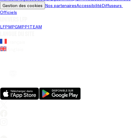
Gestion des cookies
Nos partenaires
Accessibilité
Diffuseurs 
Officiels
Univers LFP
LFP
MPG
MPP
1TEAM
Langue du site
Français
Anglais