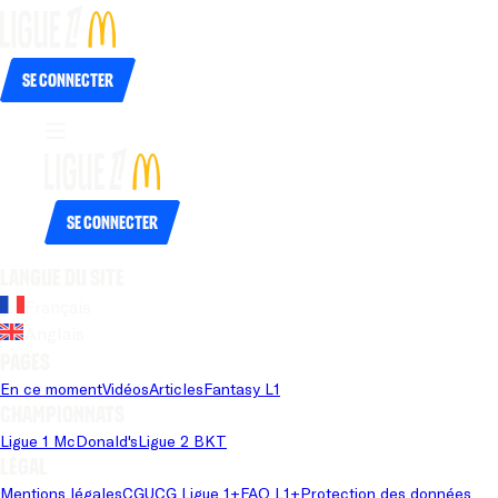
Se connecter
Se connecter
Langue du site
Français
Anglais
Pages
En ce moment
Vidéos
Articles
Fantasy L1
Championnats
Ligue 1 McDonald's
Ligue 2 BKT
Légal
Mentions légales
CGU
CG Ligue 1+
FAQ L1+
Protection des données