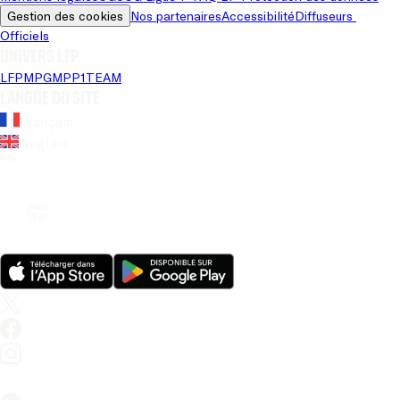
Gestion des cookies
Nos partenaires
Accessibilité
Diffuseurs 
Officiels
Univers LFP
LFP
MPG
MPP
1TEAM
Langue du site
Français
Anglais