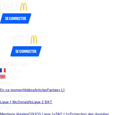
Se connecter
Se connecter
Langue du site
Français
Anglais
Pages
En ce moment
Vidéos
Articles
Fantasy L1
Championnats
Ligue 1 McDonald's
Ligue 2 BKT
Légal
Mentions légales
CGU
CG Ligue 1+
FAQ L1+
Protection des données