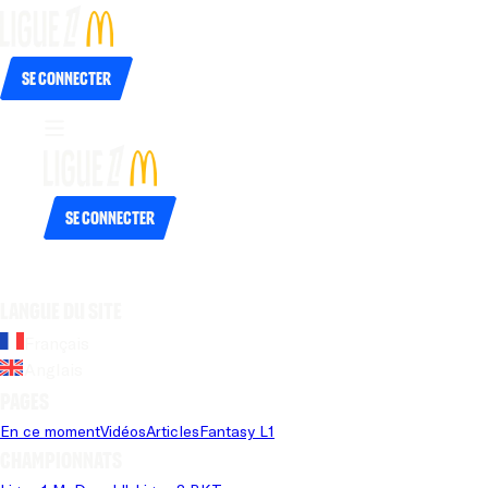
Se connecter
Se connecter
Langue du site
Français
Anglais
Pages
En ce moment
Vidéos
Articles
Fantasy L1
Championnats