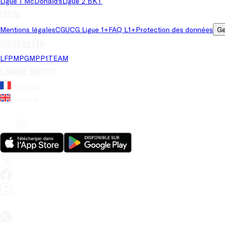
Ligue 1 McDonald's
Ligue 2 BKT
Légal
Mentions légales
CGU
CG Ligue 1+
FAQ L1+
Protection des données
Ge
Univers LFP
LFP
MPG
MPP
1TEAM
Langue du site
Français
Anglais