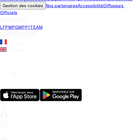
Gestion des cookies
Nos partenaires
Accessibilité
Diffuseurs 
Officiels
Univers LFP
LFP
MPG
MPP
1TEAM
Langue du site
Français
Anglais