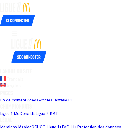
Se connecter
Se connecter
Langue du site
Français
Anglais
Pages
En ce moment
Vidéos
Articles
Fantasy L1
Championnats
Ligue 1 McDonald's
Ligue 2 BKT
Légal
Mentions légales
CGU
CG Ligue 1+
FAQ L1+
Protection des données