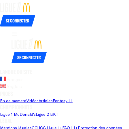
Se connecter
Se connecter
Langue du site
Français
Anglais
Pages
En ce moment
Vidéos
Articles
Fantasy L1
Championnats
Ligue 1 McDonald's
Ligue 2 BKT
Légal
Mentions légales
CGU
CG Ligue 1+
FAQ L1+
Protection des données