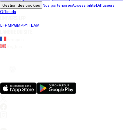
Gestion des cookies
Nos partenaires
Accessibilité
Diffuseurs 
Officiels
Univers LFP
LFP
MPG
MPP
1TEAM
Langue du site
Français
Anglais