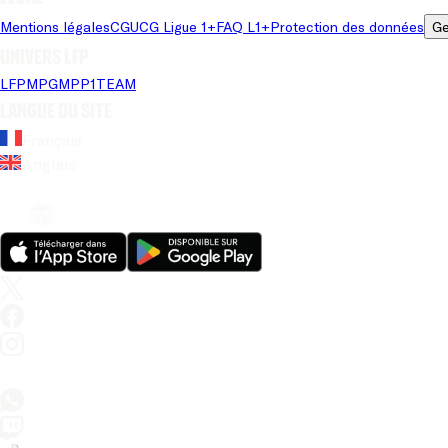
Mentions légales
CGU
CG Ligue 1+
FAQ L1+
Protection des données
Ge
Univers LFP
LFP
MPG
MPP
1TEAM
Langue du site
Français
Anglais