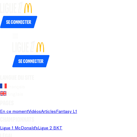
Se connecter
Se connecter
Langue du site
Français
Anglais
Pages
En ce moment
Vidéos
Articles
Fantasy L1
Championnats
Ligue 1 McDonald's
Ligue 2 BKT
Légal