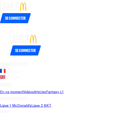
Se connecter
Se connecter
Langue du site
Français
Anglais
Pages
En ce moment
Vidéos
Articles
Fantasy L1
Championnats
Ligue 1 McDonald's
Ligue 2 BKT
Légal