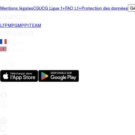
Mentions légales
CGU
CG Ligue 1+
FAQ L1+
Protection des données
Ge
Univers LFP
LFP
MPG
MPP
1TEAM
Langue du site
Français
Anglais