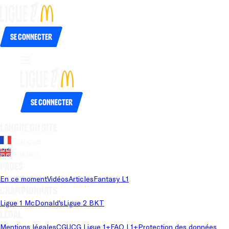
Se connecter
Se connecter
Langue du site
Français
Anglais
Pages
En ce moment
Vidéos
Articles
Fantasy L1
Championnats
Ligue 1 McDonald's
Ligue 2 BKT
Légal
Mentions légales
CGU
CG Ligue 1+
FAQ L1+
Protection des données