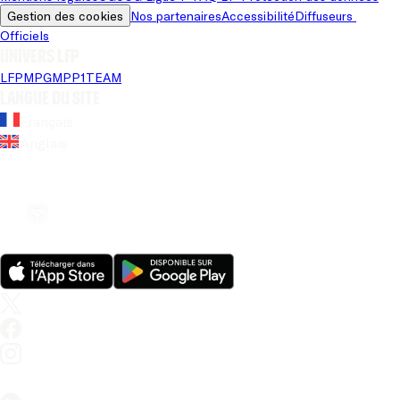
Gestion des cookies
Nos partenaires
Accessibilité
Diffuseurs 
Officiels
Univers LFP
LFP
MPG
MPP
1TEAM
Langue du site
Français
Anglais