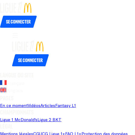
Se connecter
Se connecter
Langue du site
Français
Anglais
Pages
En ce moment
Vidéos
Articles
Fantasy L1
Championnats
Ligue 1 McDonald's
Ligue 2 BKT
Légal
Mentions légales
CGU
CG Ligue 1+
FAQ L1+
Protection des données