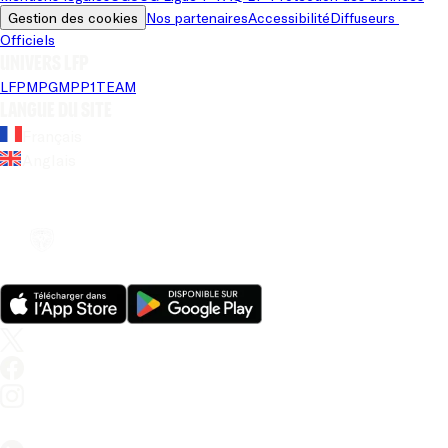
Gestion des cookies
Nos partenaires
Accessibilité
Diffuseurs 
Officiels
Univers LFP
LFP
MPG
MPP
1TEAM
Langue du site
Français
Anglais