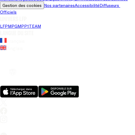
Gestion des cookies
Nos partenaires
Accessibilité
Diffuseurs 
Officiels
Univers LFP
LFP
MPG
MPP
1TEAM
Langue du site
Français
Anglais