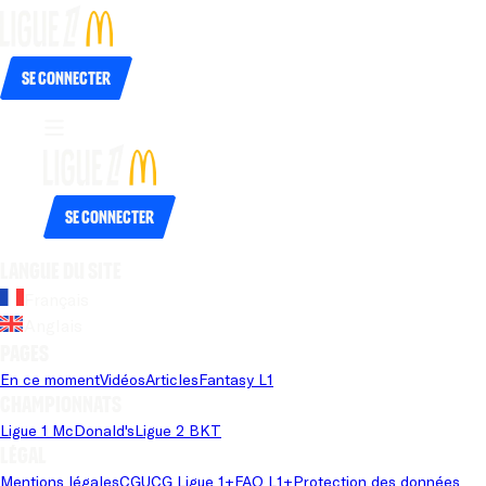
Se connecter
Se connecter
Langue du site
Français
Anglais
Pages
En ce moment
Vidéos
Articles
Fantasy L1
Championnats
Ligue 1 McDonald's
Ligue 2 BKT
Légal
Mentions légales
CGU
CG Ligue 1+
FAQ L1+
Protection des données