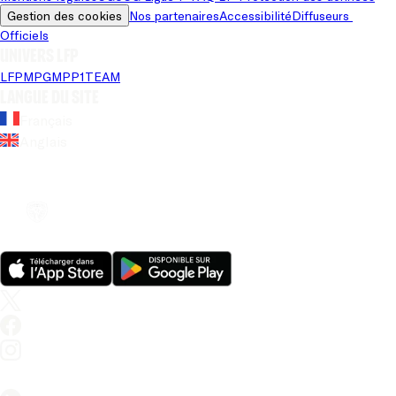
Gestion des cookies
Nos partenaires
Accessibilité
Diffuseurs 
Officiels
Univers LFP
LFP
MPG
MPP
1TEAM
Langue du site
Français
Anglais