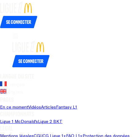
Se connecter
Se connecter
Langue du site
Français
Anglais
Pages
En ce moment
Vidéos
Articles
Fantasy L1
Championnats
Ligue 1 McDonald's
Ligue 2 BKT
Légal
Mentions légales
CGU
CG Ligue 1+
FAQ L1+
Protection des données