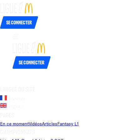
Se connecter
Se connecter
Langue du site
Français
Anglais
Pages
En ce moment
Vidéos
Articles
Fantasy L1
Championnats