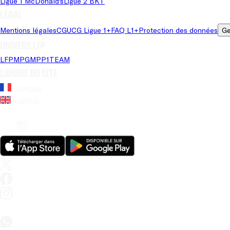
Ligue 1 McDonald's
Ligue 2 BKT
Légal
Mentions légales
CGU
CG Ligue 1+
FAQ L1+
Protection des données
Ge
Univers LFP
LFP
MPG
MPP
1TEAM
Langue du site
Français
Anglais