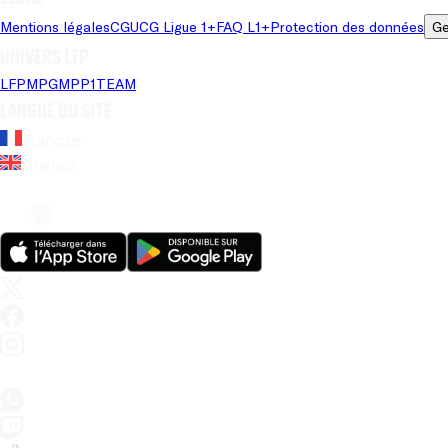
Mentions légales
CGU
CG Ligue 1+
FAQ L1+
Protection des données
Ge
Univers LFP
LFP
MPG
MPP
1TEAM
Langue du site
Français
Anglais