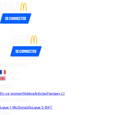
Se connecter
Se connecter
Langue du site
Français
Anglais
Pages
En ce moment
Vidéos
Articles
Fantasy L1
Championnats
Ligue 1 McDonald's
Ligue 2 BKT
Légal