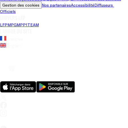
Gestion des cookies
Nos partenaires
Accessibilité
Diffuseurs 
Officiels
Univers LFP
LFP
MPG
MPP
1TEAM
Langue du site
Français
Anglais