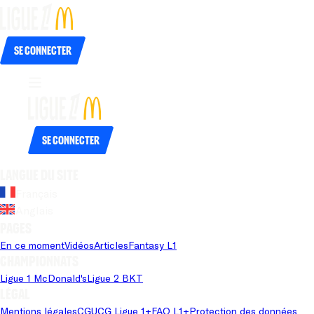
Se connecter
Se connecter
Langue du site
Français
Anglais
Pages
En ce moment
Vidéos
Articles
Fantasy L1
Championnats
Ligue 1 McDonald's
Ligue 2 BKT
Légal
Mentions légales
CGU
CG Ligue 1+
FAQ L1+
Protection des données