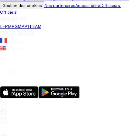
Gestion des cookies
Nos partenaires
Accessibilité
Diffuseurs 
Officiels
Univers LFP
LFP
MPG
MPP
1TEAM
Langue du site
Français
Anglais