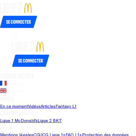
Se connecter
Se connecter
Langue du site
Français
Anglais
Pages
En ce moment
Vidéos
Articles
Fantasy L1
Championnats
Ligue 1 McDonald's
Ligue 2 BKT
Légal
Mentions légales
CGU
CG Ligue 1+
FAQ L1+
Protection des données