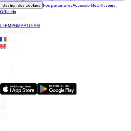
Gestion des cookies
Nos partenaires
Accessibilité
Diffuseurs 
Officiels
Univers LFP
LFP
MPG
MPP
1TEAM
Langue du site
Français
Anglais