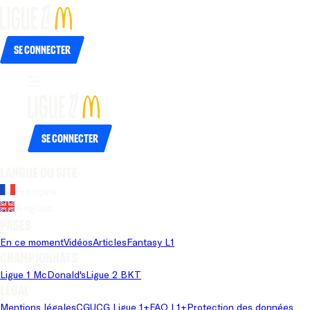
Se connecter
Se connecter
Langue du site
Français
Anglais
Pages
En ce moment
Vidéos
Articles
Fantasy L1
Championnats
Ligue 1 McDonald's
Ligue 2 BKT
Légal
Mentions légales
CGU
CG Ligue 1+
FAQ L1+
Protection des données