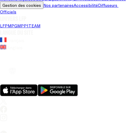
Gestion des cookies
Nos partenaires
Accessibilité
Diffuseurs 
Officiels
Univers LFP
LFP
MPG
MPP
1TEAM
Langue du site
Français
Anglais