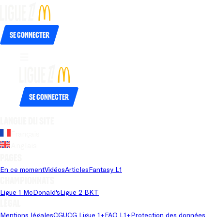
Se connecter
Se connecter
Langue du site
Français
Anglais
Pages
En ce moment
Vidéos
Articles
Fantasy L1
Championnats
Ligue 1 McDonald's
Ligue 2 BKT
Légal
Mentions légales
CGU
CG Ligue 1+
FAQ L1+
Protection des données