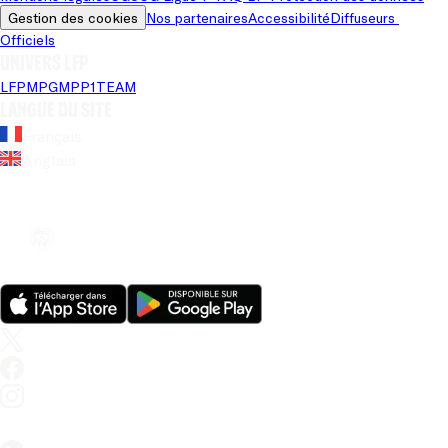
Gestion des cookies
Nos partenaires
Accessibilité
Diffuseurs 
Officiels
Univers LFP
LFP
MPG
MPP
1TEAM
Langue du site
Français
Anglais