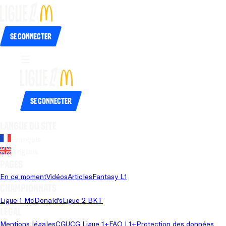
Se connecter
Se connecter
Langue du site
Français
Anglais
Pages
En ce moment
Vidéos
Articles
Fantasy L1
Championnats
Ligue 1 McDonald's
Ligue 2 BKT
Légal
Mentions légales
CGU
CG Ligue 1+
FAQ L1+
Protection des données