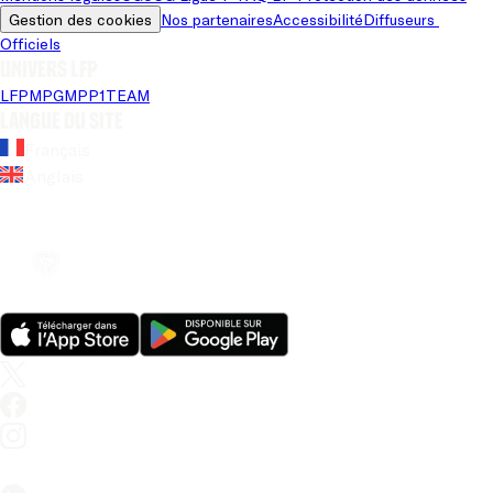
Gestion des cookies
Nos partenaires
Accessibilité
Diffuseurs 
Officiels
Univers LFP
LFP
MPG
MPP
1TEAM
Langue du site
Français
Anglais