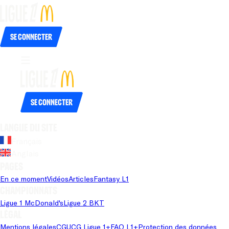
Se connecter
Se connecter
Langue du site
Français
Anglais
Pages
En ce moment
Vidéos
Articles
Fantasy L1
Championnats
Ligue 1 McDonald's
Ligue 2 BKT
Légal
Mentions légales
CGU
CG Ligue 1+
FAQ L1+
Protection des données