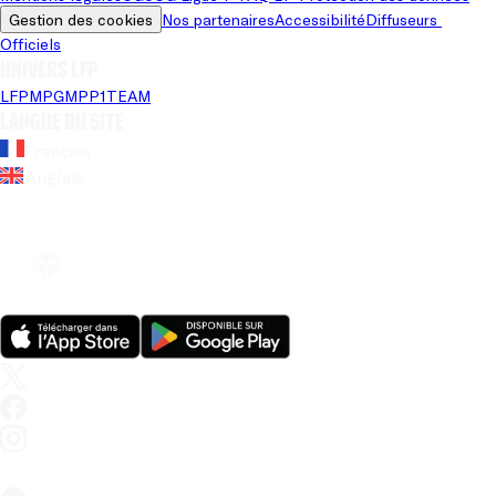
Gestion des cookies
Nos partenaires
Accessibilité
Diffuseurs 
Officiels
Univers LFP
LFP
MPG
MPP
1TEAM
Langue du site
Français
Anglais