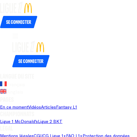
Se connecter
Se connecter
Langue du site
Français
Anglais
Pages
En ce moment
Vidéos
Articles
Fantasy L1
Championnats
Ligue 1 McDonald's
Ligue 2 BKT
Légal
Mentions légales
CGU
CG Ligue 1+
FAQ L1+
Protection des données