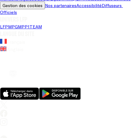
Gestion des cookies
Nos partenaires
Accessibilité
Diffuseurs 
Officiels
Univers LFP
LFP
MPG
MPP
1TEAM
Langue du site
Français
Anglais