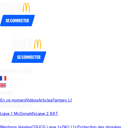
Se connecter
Se connecter
Langue du site
Français
Anglais
Pages
En ce moment
Vidéos
Articles
Fantasy L1
Championnats
Ligue 1 McDonald's
Ligue 2 BKT
Légal
Mentions légales
CGU
CG Ligue 1+
FAQ L1+
Protection des données