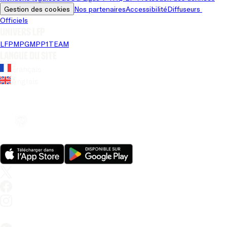
Gestion des cookies
Nos partenaires
Accessibilité
Diffuseurs 
Officiels
Univers LFP
LFP
MPG
MPP
1TEAM
Langue du site
Français
Anglais