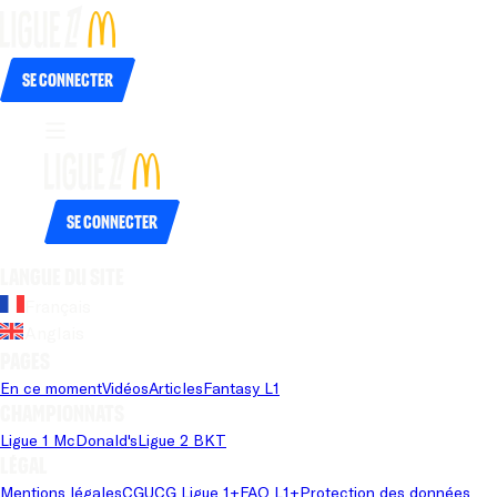
Se connecter
Se connecter
Langue du site
Français
Anglais
Pages
En ce moment
Vidéos
Articles
Fantasy L1
Championnats
Ligue 1 McDonald's
Ligue 2 BKT
Légal
Mentions légales
CGU
CG Ligue 1+
FAQ L1+
Protection des données