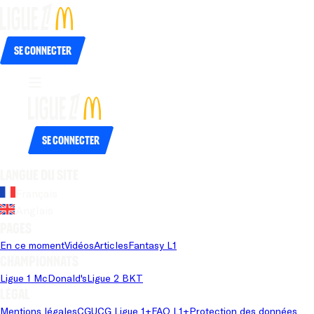
Se connecter
Se connecter
Langue du site
Français
Anglais
Pages
En ce moment
Vidéos
Articles
Fantasy L1
Championnats
Ligue 1 McDonald's
Ligue 2 BKT
Légal
Mentions légales
CGU
CG Ligue 1+
FAQ L1+
Protection des données