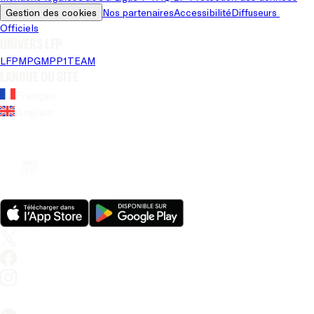
Gestion des cookies
Nos partenaires
Accessibilité
Diffuseurs 
Officiels
Univers LFP
LFP
MPG
MPP
1TEAM
Langue du site
Français
Anglais