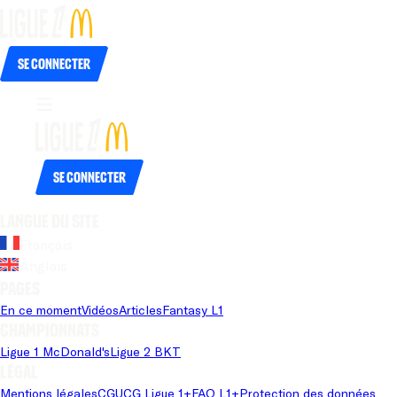
Se connecter
Se connecter
Langue du site
Français
Anglais
Pages
En ce moment
Vidéos
Articles
Fantasy L1
Championnats
Ligue 1 McDonald's
Ligue 2 BKT
Légal
Mentions légales
CGU
CG Ligue 1+
FAQ L1+
Protection des données