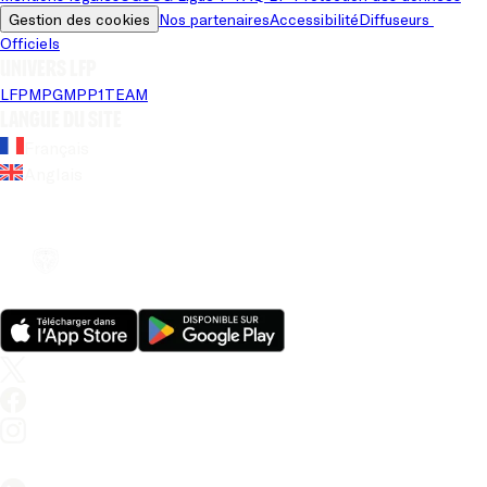
Gestion des cookies
Nos partenaires
Accessibilité
Diffuseurs 
Officiels
Univers LFP
LFP
MPG
MPP
1TEAM
Langue du site
Français
Anglais