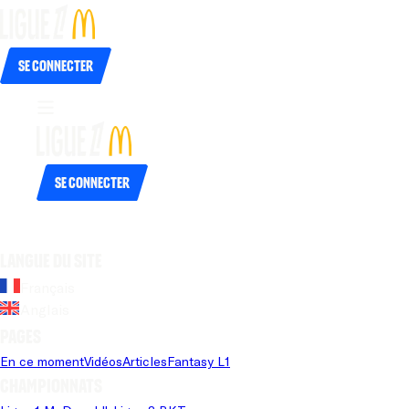
Se connecter
Se connecter
Langue du site
Français
Anglais
Pages
En ce moment
Vidéos
Articles
Fantasy L1
Championnats