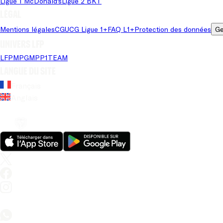
Ligue 1 McDonald's
Ligue 2 BKT
Légal
Mentions légales
CGU
CG Ligue 1+
FAQ L1+
Protection des données
Ge
Univers LFP
LFP
MPG
MPP
1TEAM
Langue du site
Français
Anglais