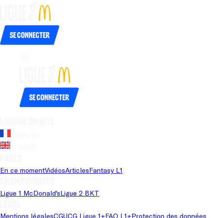
Se connecter
Se connecter
Langue du site
Français
Anglais
Pages
En ce moment
Vidéos
Articles
Fantasy L1
Championnats
Ligue 1 McDonald's
Ligue 2 BKT
Légal
Mentions légales
CGU
CG Ligue 1+
FAQ L1+
Protection des données