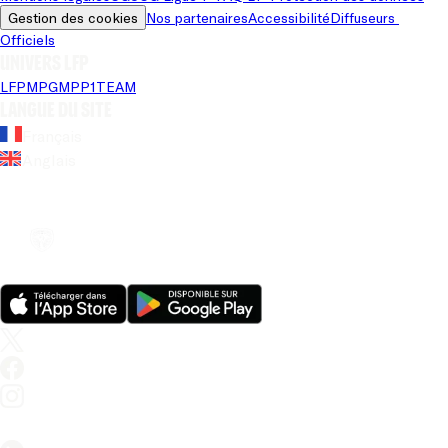
Gestion des cookies
Nos partenaires
Accessibilité
Diffuseurs 
Officiels
Univers LFP
LFP
MPG
MPP
1TEAM
Langue du site
Français
Anglais